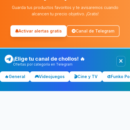
Guarda tus productos favoritos y te avisaremos cuando
alcancen tu precio objetivo. ¡Gratis!
Activar alertas gratis
Canal de Telegram
¡Elige tu canal de chollos! 🔥
Ofertas por categoría en Telegram
Chollolocura
CL
🔥
General
🎮
Videojuegos
🎬
Cine y TV
🎨
Funko Po
Los mejores chollos y ofertas de España. Comparamos precios
en Amazon, PC Componentes, El Corte Inglés y más tiendas.
CATEGORÍAS