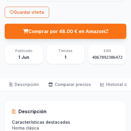
Guardar oferta
Comprar por 48.00 € en Amazon
Publicado
Tiendas
EAN
1 Jun
1
4067892386472
Descripción
Comparar precios
Historial de
Descripción
Características destacadas
Horma clásica