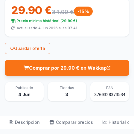
29.90 €
34.99 €
-15%
¡Precio mínimo histórico! (29.90 €)
Actualizado 4 Jun 2026 a las 07:41
Guardar oferta
Comprar por 29.90 € en Wakkap
Publicado
Tiendas
EAN
4 Jun
3
3760328373534
Descripción
Comparar precios
Historial de