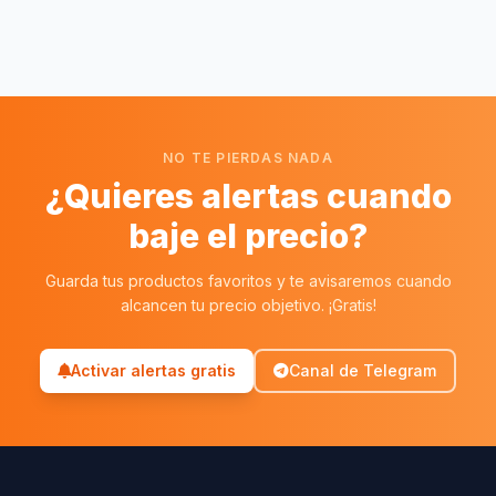
NO TE PIERDAS NADA
¿Quieres alertas cuando
baje el precio?
Guarda tus productos favoritos y te avisaremos cuando
alcancen tu precio objetivo. ¡Gratis!
Activar alertas gratis
Canal de Telegram