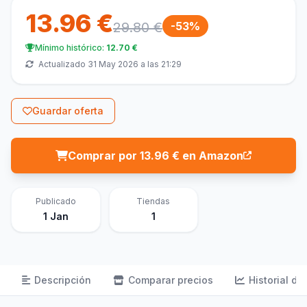
13.96 €
29.80 €
-53%
Mínimo histórico:
12.70 €
Actualizado 31 May 2026 a las 21:29
Guardar oferta
Comprar por 13.96 € en Amazon
Publicado
Tiendas
1 Jan
1
Descripción
Comparar precios
Historial de