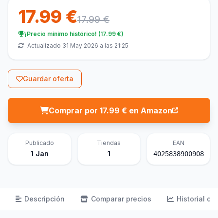
17.99 €
17.99 €
¡Precio mínimo histórico! (17.99 €)
Actualizado 31 May 2026 a las 21:25
Guardar oferta
Comprar por 17.99 € en Amazon
Publicado
Tiendas
EAN
1 Jan
1
4025838900908
Descripción
Comparar precios
Historial de