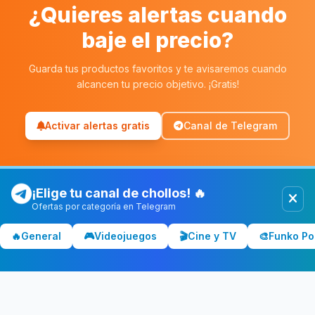
¿Quieres alertas cuando
baje el precio?
Guarda tus productos favoritos y te avisaremos cuando
alcancen tu precio objetivo. ¡Gratis!
Activar alertas gratis
Canal de Telegram
¡Elige tu canal de chollos! 🔥
Ofertas por categoría en Telegram
Chollolocura
CL
🔥
General
🎮
Videojuegos
🎬
Cine y TV
🎨
Funko Po
Los mejores chollos y ofertas de España. Comparamos precios
en Amazon, PC Componentes, El Corte Inglés y más tiendas.