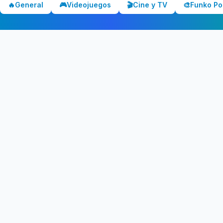
🔥
General
🎮
Videojuegos
🎬
Cine y TV
🎨
Funko Po
Los mejores chollos y ofertas de España. Comparamos precios
en Amazon, PC Componentes, El Corte Inglés y más tiendas.
CATEGORÍAS
💻 Tecnología
📺 Televisores
🎧 Audio
🎮 Gaming
🏠 Hogar
🍳 Cocina
Ver todas →