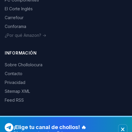
El Corte Inglés
Carrefour
Conforama
¿Por qué Amazon? →
INFORMACIÓN
Sobre Chollolocura
Contacto
Privacidad
Sitemap XML
Feed RSS
¡Elige tu canal de chollos! 🔥
© 2026 Chollolocura. Todos los derechos reservados.
Como afiliados de Amazon, PC Componentes y otras tiendas