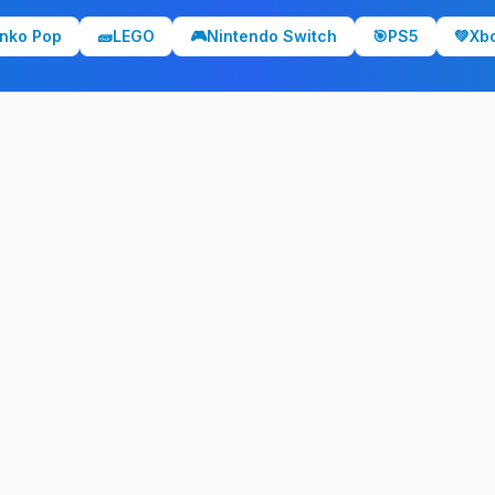
nko Pop
🧱
LEGO
🎮
Nintendo Switch
🎯
PS5
💚
Xb
NO TE PIERDAS NADA
eres alertas cuando baje el pr