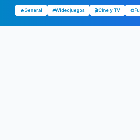
🔥
General
🎮
Videojuegos
🎬
Cine y TV
🎨
Fu
¿Qui