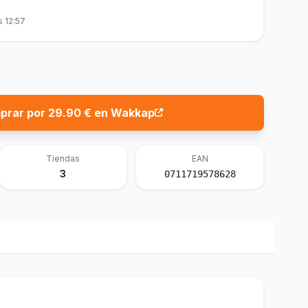
s 12:57
prar por 29.90 € en Wakkap
Tiendas
EAN
3
0711719578628