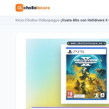
chollo
locura
CL
Inicio
Chollos
Videojuegos
¡Vuela Alto con Helldivers I