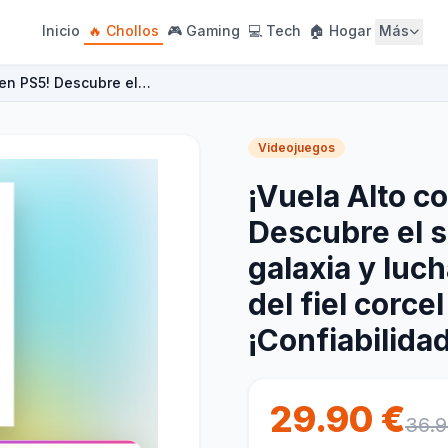
Inicio
🔥 Chollos
🎮 Gaming
💻 Tech
🏠 Hogar
Más
I en PS5! Descubre el…
Videojuegos
¡Vuela Alto co
Descubre el s
galaxia y luch
del fiel corcel
¡Confiabilida
29.90 €
36.9