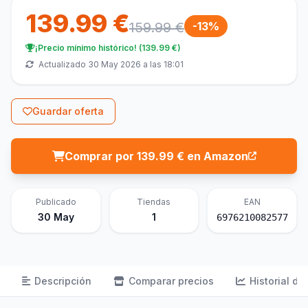
139.99 €
159.99 €
-13%
¡Precio mínimo histórico! (139.99 €)
Actualizado 30 May 2026 a las 18:01
Guardar oferta
Comprar por 139.99 € en Amazon
Publicado
Tiendas
EAN
30 May
1
6976210082577
Descripción
Comparar precios
Historial de