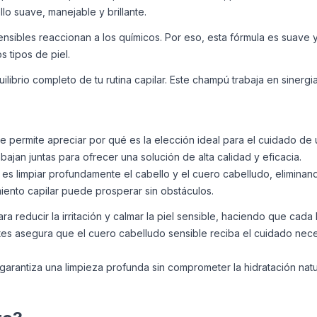
lo suave, manejable y brillante.
sibles reaccionan a los químicos. Por eso, esta fórmula es suave 
 tipos de piel.
quilibrio completo de tu rutina capilar. Este champú trabaja en sine
te permite apreciar por qué es la elección ideal para el cuidado d
bajan juntas para ofrecer una solución de alta calidad y eficacia.
 es limpiar profundamente el cabello y el cuero cabelludo, eliminan
ento capilar puede prosperar sin obstáculos.
a reducir la irritación y calmar la piel sensible, haciendo que cada
tes asegura que el cuero cabelludo sensible reciba el cuidado nece
arantiza una limpieza profunda sin comprometer la hidratación natura