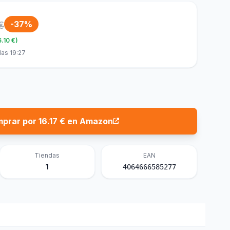
€
-37%
6.10 €)
las 19:27
prar por 16.17 € en Amazon
Tiendas
EAN
1
4064666585277