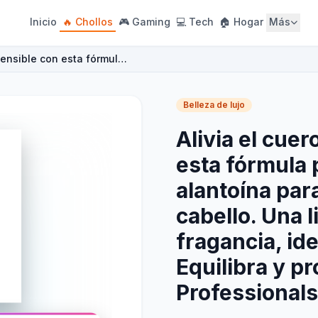
Inicio
🔥 Chollos
🎮 Gaming
💻 Tech
🏠 Hogar
Más
 sensible con esta fórmul…
Belleza de lujo
Alivia el cue
esta fórmula 
alantoína par
cabello. Una 
fragancia, ide
Equilibra y p
Professionals