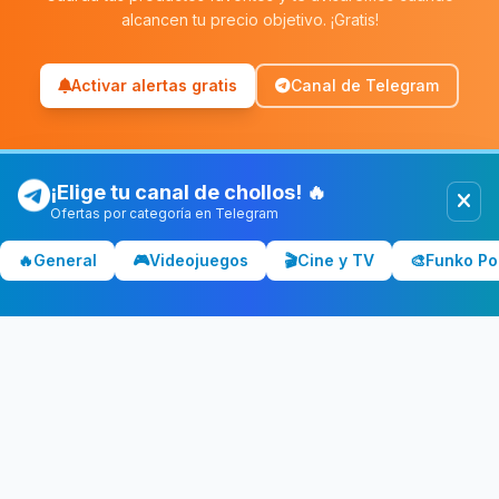
alcancen tu precio objetivo. ¡Gratis!
Activar alertas gratis
Canal de Telegram
¡Elige tu canal de chollos! 🔥
Ofertas por categoría en Telegram
Chollolocura
CL
🔥
General
🎮
Videojuegos
🎬
Cine y TV
🎨
Funko Po
Los mejores chollos y ofertas de España. Comparamos precios
en Amazon, PC Componentes, El Corte Inglés y más tiendas.
CATEGORÍAS
💻 Tecnología