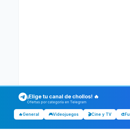
¡Elige tu canal de chollos! 🔥
Ofertas por categoría en Telegram
🔥
General
🎮
Videojuegos
🎬
Cine y TV
🎨
Fu