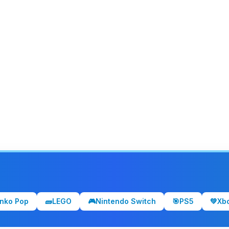
nko Pop
🧱
LEGO
🎮
Nintendo Switch
🎯
PS5
💚
Xb