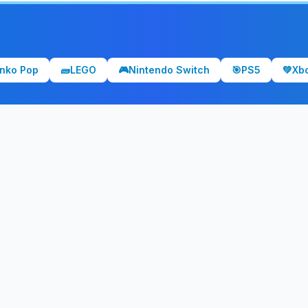
nko Pop
🧱
LEGO
🎮
Nintendo Switch
🎯
PS5
💚
Xb