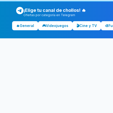
¡Elige tu canal de chollos! 🔥
Ofertas por categoría en Telegram
🔥
General
🎮
Videojuegos
🎬
Cine y TV
🎨
Fu