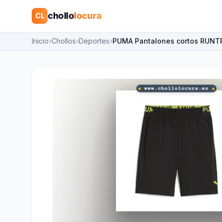
chollo
locura
CL
Inicio
Chollos
Deportes
PUMA Pantalones cortos RUNT