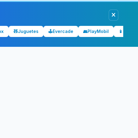
ox
🧸
Juguetes
🕹️
Evercade
👥
PlayMobil
📱
Móvile