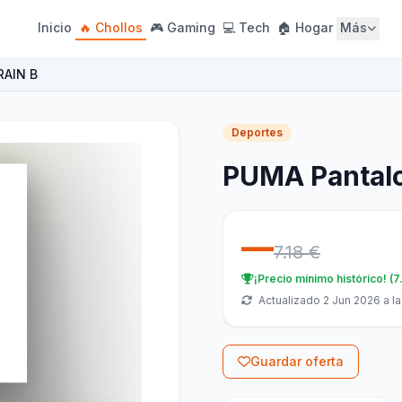
Inicio
🔥 Chollos
🎮 Gaming
💻 Tech
🏠 Hogar
Más
RAIN B
Deportes
PUMA Pantal
—
7.18 €
¡Precio mínimo histórico! (7
Actualizado 2 Jun 2026 a la
Guardar oferta