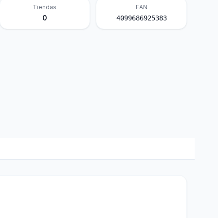
Tiendas
EAN
0
4099686925383