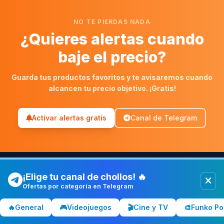
NO TE PIERDAS NADA
¿Quieres alertas cuando
baje el precio?
Guarda tus productos favoritos y te avisaremos cuando
alcancen tu precio objetivo. ¡Gratis!
Activar alertas gratis
Canal de Telegram
¡Elige tu canal de chollos! 🔥
Ofertas por categoría en Telegram
Chollolocura
CL
🔥
General
🎮
Videojuegos
🎬
Cine y TV
🎨
Funko Po
Los mejores chollos y ofertas de España. Comparamos
precios en Amazon, PC Componentes, El Corte Inglés y