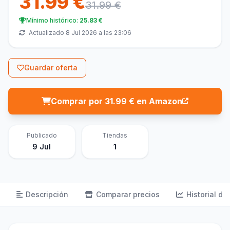
31.99 €
31.99 €
Mínimo histórico:
25.83 €
Actualizado 8 Jul 2026 a las 23:06
Guardar oferta
Comprar por 31.99 € en Amazon
Publicado
Tiendas
9 Jul
1
Descripción
Comparar precios
Historial de