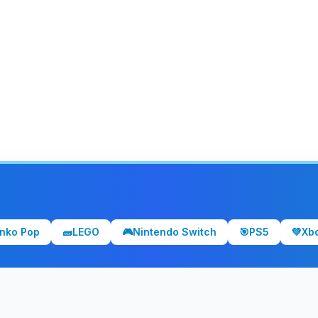
nko Pop
🧱
LEGO
🎮
Nintendo Switch
🎯
PS5
💚
Xb