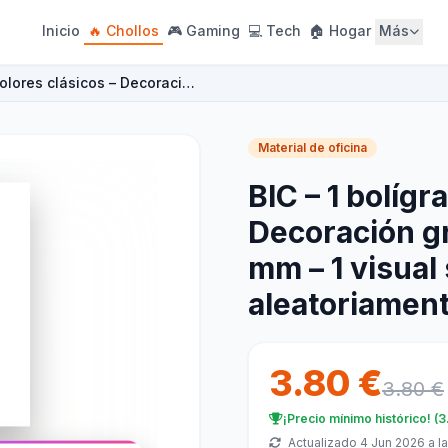
Inicio
🔥 Chollos
🎮 Gaming
💻 Tech
🏠 Hogar
Más
colores clásicos – Decoraci…
Material de oficina
BIC – 1 bolígr
Decoración gr
mm – 1 visual
aleatoriamen
3.80 €
3.80 €
¡Precio mínimo histórico! (3
Actualizado 4 Jun 2026 a la