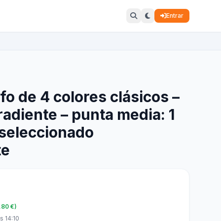
Entrar
afo de 4 colores clásicos –
adiente – punta media: 1
 seleccionado
te
.80 €)
s 14:10