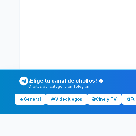
¡Elige tu canal de chollos! 🔥
Ofertas por categoría en Telegram
🔥
General
🎮
Videojuegos
🎬
Cine y TV
🎨
Fu