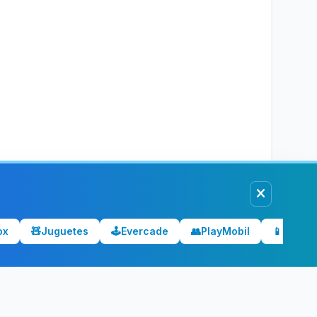
ox
🧸
Juguetes
🕹️
Evercade
👥
PlayMobil
📱
Móvile