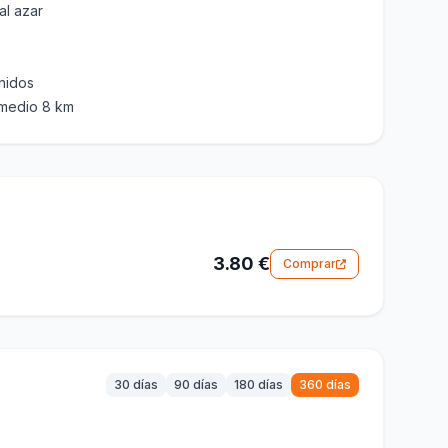
al azar
inidos
romedio 8 km
3.80 €
Comprar
30 días
90 días
180 días
360 días