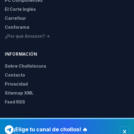
PC Componentes
El Corte Inglés
Carrefour
Conforama
¿Por qué Amazon? →
INFORMACIÓN
Sobre Chollolocura
Contacto
Privacidad
Sitemap XML
Feed RSS
¡Elige tu canal de chollos! 🔥
© 2026 Chollolocura. Todos los derechos reservados.
Como afiliados de Amazon, PC Componentes y otras tiendas