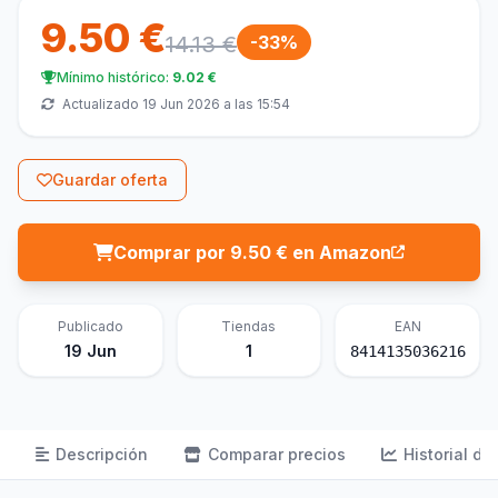
9.50 €
14.13 €
-33%
Mínimo histórico:
9.02 €
Actualizado 19 Jun 2026 a las 15:54
Guardar oferta
Comprar por 9.50 € en Amazon
Publicado
Tiendas
EAN
19 Jun
1
8414135036216
Descripción
Comparar precios
Historial de