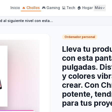
Inicio
🔥 Chollos
🎮 Gaming
💻 Tech
🏠 Hogar
Más
ad al siguiente nivel con esta…
Ordenador personal
Lleva tu produ
con esta panta
pulgadas. Dis
y colores vibr
crear. Con C
potente, tend
para tus proy