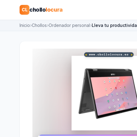
chollo
locura
CL
Inicio
Chollos
Ordenador personal
Lleva tu productivid