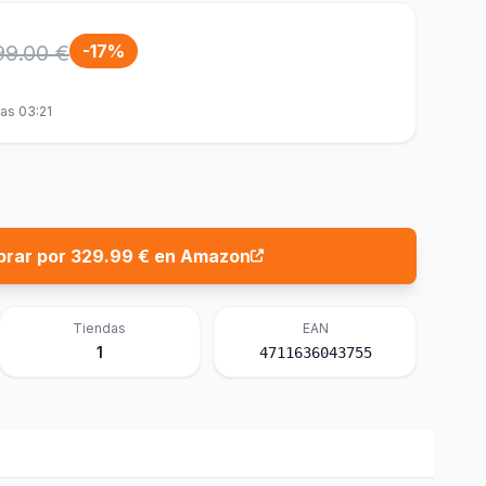
99.00 €
-17%
as 03:21
rar por 329.99 € en Amazon
Tiendas
EAN
1
4711636043755