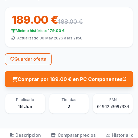
189.00 €
188.00 €
Mínimo histórico:
179.00 €
Actualizado 30 May 2026 a las 21:58
Guardar oferta
Comprar por 189.00 € en PC Componentes
Publicado
Tiendas
EAN
16 Jun
2
0194253097334
Descripción
Comparar precios
Historial de