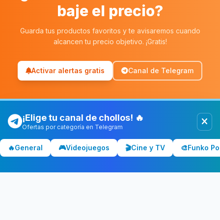
baje el precio?
Guarda tus productos favoritos y te avisaremos cuando
alcancen tu precio objetivo. ¡Gratis!
Activar alertas gratis
Canal de Telegram
¡Elige tu canal de chollos! 🔥
Ofertas por categoría en Telegram
Chollolocura
CL
🔥
General
🎮
Videojuegos
🎬
Cine y TV
🎨
Funko Po
Los mejores chollos y ofertas de España. Comparamos precios
en Amazon, PC Componentes, El Corte Inglés y más tiendas.