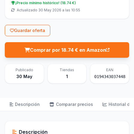
¡Precio mínimo histórico! (18.74 €)
Actualizado 30 May 2026 a las 10:55
Guardar oferta
Comprar por 18.74 € en Amazon
Publicado
Tiendas
EAN
30 May
1
0194343037448
Descripción
Comparar precios
Historial de
Descripción