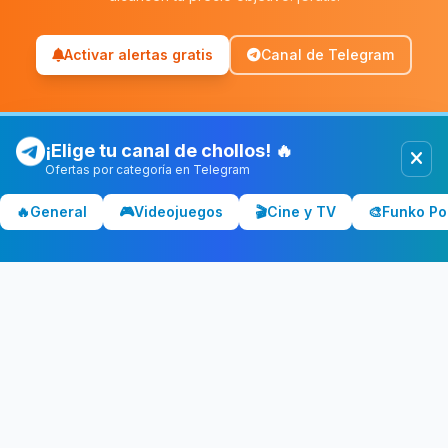
Activar alertas gratis
Canal de Telegram
¡Elige tu canal de chollos! 🔥
Ofertas por categoría en Telegram
Chollolocura
CL
🔥
General
🎮
Videojuegos
🎬
Cine y TV
🎨
Funko Po
Los mejores chollos y ofertas de España. Comparamos precios
en Amazon, PC Componentes, El Corte Inglés y más tiendas.
CATEGORÍAS
💻 Tecnología