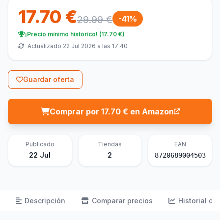
17.70 €
29.99 €
-41%
¡Precio mínimo histórico! (17.70 €)
Actualizado 22 Jul 2026 a las 17:40
Guardar oferta
Comprar por 17.70 € en Amazon
Publicado
Tiendas
EAN
22 Jul
2
8720689004503
Descripción
Comparar precios
Historial de