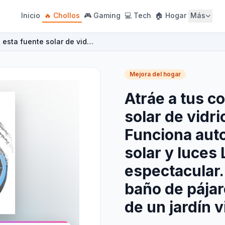
Inicio
🔥 Chollos
🎮 Gaming
💻 Tech
🏠 Hogar
Más
n esta fuente solar de vid…
Mejora del hogar
Atráe a tus co
solar de vidri
Funciona aut
solar y luces 
espectacular.
baño de pájar
de un jardín v