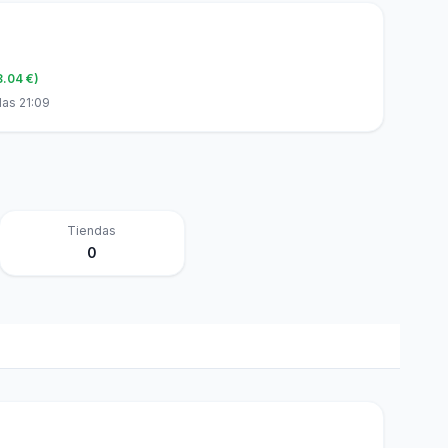
8.04 €)
las 21:09
Tiendas
0