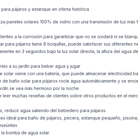
 para pájaros y estanque en oferta histórica
iza paneles solares 100% de vidrio con una transmisión de luz más f
istentes a la corrosión para garantizar que no se oxidará ni se blan
r para pájaros tiene 8 boquillas, puede satisfacer sus diferentes 
amente en 3 segundos bajo la luz solar directa, la altura del agua 
ríes a su jardín para beber agua y jugar
lar viene con una batería, que puede almacenar electricidad bajo l
e de baño solar para pájaros rocíe agua automáticamente y se enci
jardín se vea más hermoso por la noche
eer muchas reseñas de clientes sobre otros productos en el merc
os, reducir agua saliendo del bebedero para pájaros
s ideal para baño de pájaros, pecera, estanque pequeño, piscina, 
anseúntes
n la bomba de agua solar