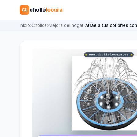
chollo
locura
CL
Inicio
Chollos
Mejora del hogar
Atráe a tus colibríes co