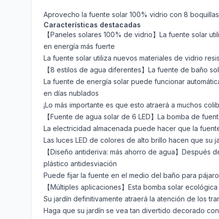
Aprovecho la fuente solar 100% vidrio con 8 boquillas
Características destacadas
【Paneles solares 100% de vidrio】La fuente solar util
en energía más fuerte
La fuente solar utiliza nuevos materiales de vidrio res
【8 estilos de agua diferentes】La fuente de baño sola
La fuente de energía solar puede funcionar automátic
en días nublados
¡Lo más importante es que esto atraerá a muchos colib
【Fuente de agua solar de 6 LED】La bomba de fuente so
La electricidad almacenada puede hacer que la fuent
Las luces LED de colores de alto brillo hacen que su 
【Diseño antideriva: más ahorro de agua】Después de l
plástico antidesviación
Puede fijar la fuente en el medio del baño para pájar
【Múltiples aplicaciones】Esta bomba solar ecológica e
Su jardín definitivamente atraerá la atención de los tr
Haga que su jardín se vea tan divertido decorado co