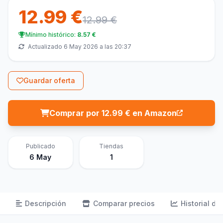
12.99 €
12.99 €
Mínimo histórico:
8.57 €
Actualizado 6 May 2026 a las 20:37
Guardar oferta
Comprar por 12.99 € en Amazon
Publicado
Tiendas
6 May
1
Descripción
Comparar precios
Historial de