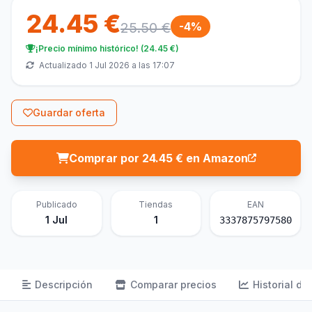
24.45 €
25.50 €
-4%
¡Precio mínimo histórico! (24.45 €)
Actualizado 1 Jul 2026 a las 17:07
Guardar oferta
Comprar por 24.45 € en Amazon
Publicado
Tiendas
EAN
1 Jul
1
3337875797580
Descripción
Comparar precios
Historial de