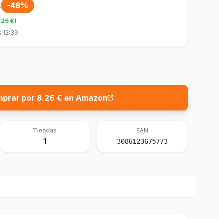
€
-48%
.26 €)
s 12:39
prar por 8.26 € en Amazon
Tiendas
EAN
1
3086123675773