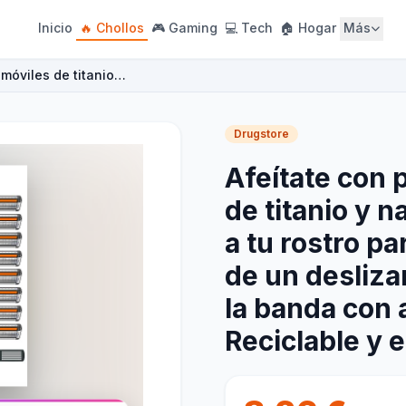
Inicio
🔥 Chollos
🎮 Gaming
💻 Tech
🏠 Hogar
Más
 móviles de titanio…
Drugstore
Afeítate con 
de titanio y 
a tu rostro pa
de un desliz
la banda con a
Reciclable y e