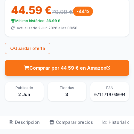
44.59 €
79.99 €
-44%
Mínimo histórico:
36.99 €
Actualizado 2 Jun 2026 a las 08:58
Guardar oferta
Comprar por 44.59 € en Amazon
Publicado
Tiendas
EAN
2 Jun
3
0711719766094
Descripción
Comparar precios
Historial de