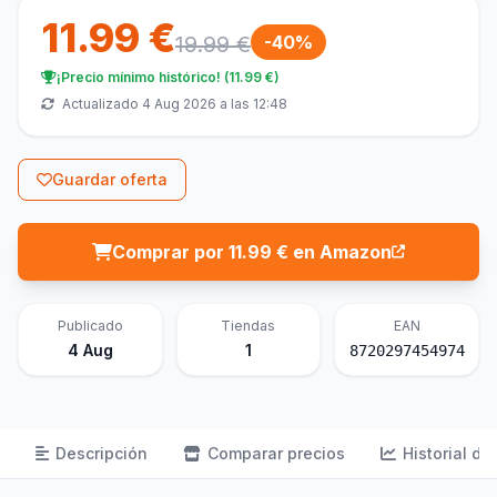
11.99 €
19.99 €
-40%
¡Precio mínimo histórico! (11.99 €)
Actualizado 4 Aug 2026 a las 12:48
Guardar oferta
Comprar por 11.99 € en Amazon
Publicado
Tiendas
EAN
4 Aug
1
8720297454974
Descripción
Comparar precios
Historial de