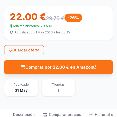
22.00 €
29.75 €
-26%
Mínimo histórico:
20.53 €
Actualizado 31 May 2026 a las 08:25
Guardar oferta
Comprar por 22.00 € en Amazon
Publicado
Tiendas
31 May
1
Descripción
Comparar precios
Historial de