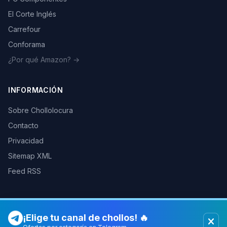
El Corte Inglés
Carrefour
Conforama
¿Por qué Amazon? →
INFORMACIÓN
Sobre Chollolocura
Contacto
Privacidad
Sitemap XML
Feed RSS
¡Elige tu canal de chollos! 🔥
© 2026 Chollolocura. Todos los derechos reservados.
Como afiliados de Amazon, PC Componentes y otras tiendas