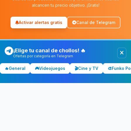
alcancen tu precio objetivo. ¡Gratis!
Activar alertas gratis
Canal de Telegram
¡Elige tu canal de chollos! 🔥
Ofertas por categoría en Telegram
Chollolocura
CL
🔥
General
🎮
Videojuegos
🎬
Cine y TV
🎨
Funko Po
Los mejores chollos y ofertas de España. Comparamos precios
en Amazon, PC Componentes, El Corte Inglés y más tiendas.
CATEGORÍAS
💻 Tecnología