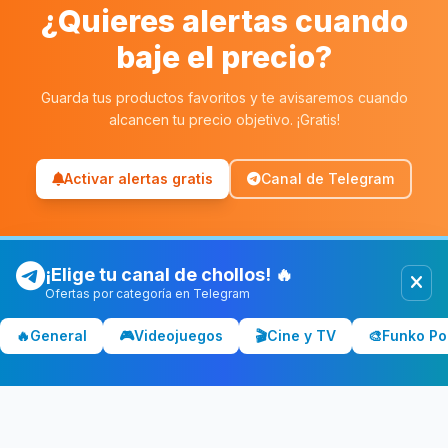
¿Quieres alertas cuando
baje el precio?
Guarda tus productos favoritos y te avisaremos cuando
alcancen tu precio objetivo. ¡Gratis!
Activar alertas gratis
Canal de Telegram
¡Elige tu canal de chollos! 🔥
Ofertas por categoría en Telegram
Chollolocura
CL
🔥
General
🎮
Videojuegos
🎬
Cine y TV
🎨
Funko Po
Los mejores chollos y ofertas de España. Comparamos precios
en Amazon, PC Componentes, El Corte Inglés y más tiendas.