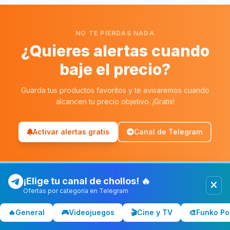
NO TE PIERDAS NADA
¿Quieres alertas cuando
baje el precio?
Guarda tus productos favoritos y te avisaremos cuando
alcancen tu precio objetivo. ¡Gratis!
Activar alertas gratis
Canal de Telegram
¡Elige tu canal de chollos! 🔥
Ofertas por categoría en Telegram
Chollolocura
CL
🔥
General
🎮
Videojuegos
🎬
Cine y TV
🎨
Funko Po
Los mejores chollos y ofertas de España. Comparamos precios