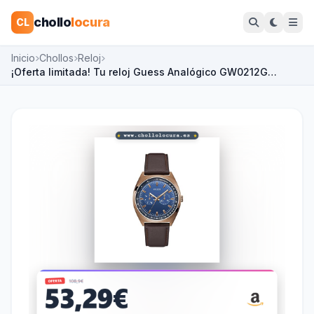
chollo
locura
CL
Inicio
Chollos
Reloj
¡Oferta limitada! Tu reloj Guess Analógico GW0212G…