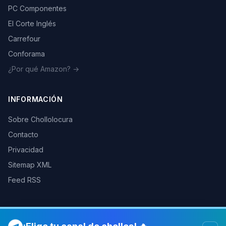
PC Componentes
El Corte Inglés
Carrefour
Conforama
¿Por qué Amazon? →
INFORMACIÓN
Sobre Chollolocura
Contacto
Privacidad
Sitemap XML
Feed RSS
© 2026 Chollolocura. Todos los derechos reservados.