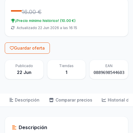
—
16.00 €
¡Precio mínimo histórico! (10.00 €)
Actualizado 22 Jun 2026 a las 16:15
Guardar oferta
Publicado
Tiendas
EAN
22 Jun
1
0889698544603
Descripción
Comparar precios
Historial de
Descripción