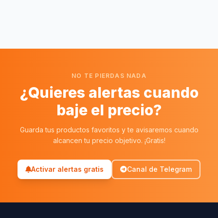
NO TE PIERDAS NADA
¿Quieres alertas cuando
baje el precio?
Guarda tus productos favoritos y te avisaremos cuando
alcancen tu precio objetivo. ¡Gratis!
Activar alertas gratis
Canal de Telegram