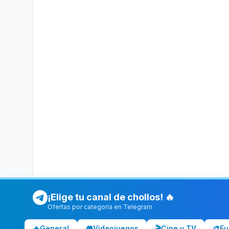
¡Elige tu canal de chollos! 🔥
Ofertas por categoría en Telegram
🔥
General
🎮
Videojuegos
🎬
Cine y TV
🎨
Fu