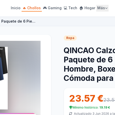
Inicio
🔥 Chollos
🎮 Gaming
💻 Tech
🏠 Hogar
Más
, Paquete de 6 Pie…
Ropa
QINCAO Calzo
Paquete de 6 
Hombre, Boxer
Cómoda para
23.57 €
23.5
Mínimo histórico:
19.19 €
Actualizado 3 Jun 2026 a la