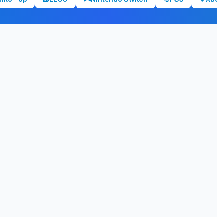
NO TE PIERDAS NADA
eres alertas cuando baje el pr
tus productos favoritos y te avisaremos cuando alcancen tu precio o