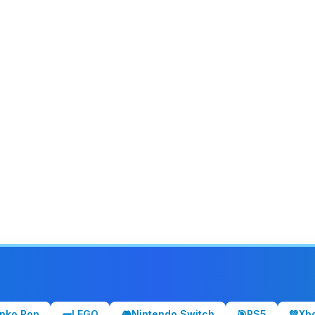
nko Pop
🧱
LEGO
🎮
Nintendo Switch
🎯
PS5
💚
Xb