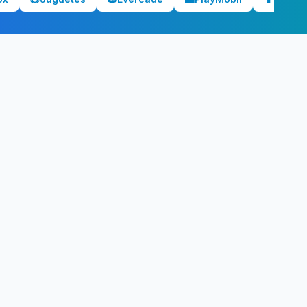
ecio?
bjetivo.