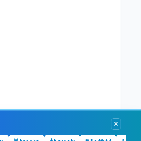
ox
🧸
Juguetes
🕹️
Evercade
👥
PlayMobil
📱
Móvile