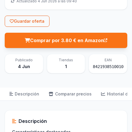
Actualizado 4 Jun 2026 a las 09:40
Guardar oferta
Comprar por 3.80 € en Amazon
Publicado
Tiendas
EAN
4 Jun
1
8421938510010
Descripción
Comparar precios
Historial de
Descripción
Características destacadas