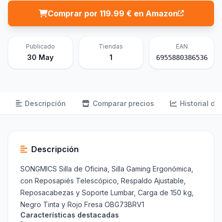
Comprar por 119.99 € en Amazon
Publicado
Tiendas
EAN
30 May
1
6955880386536
Descripción
Comparar precios
Historial de
Descripción
SONGMICS Silla de Oficina, Silla Gaming Ergonómica,
con Reposapiés Telescópico, Respaldo Ajustable,
Reposacabezas y Soporte Lumbar, Carga de 150 kg,
Negro Tinta y Rojo Fresa OBG73BRV1
Características destacadas