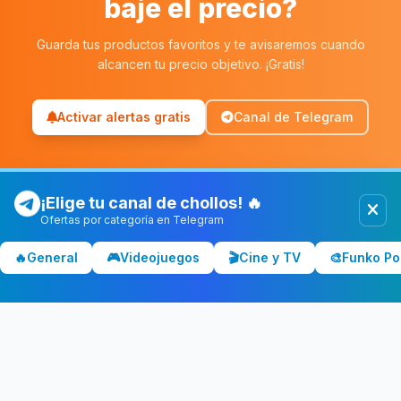
baje el precio?
Guarda tus productos favoritos y te avisaremos cuando
alcancen tu precio objetivo. ¡Gratis!
Activar alertas gratis
Canal de Telegram
¡Elige tu canal de chollos! 🔥
Ofertas por categoría en Telegram
Chollolocura
CL
🔥
General
🎮
Videojuegos
🎬
Cine y TV
🎨
Funko Po
Los mejores chollos y ofertas de España. Comparamos precios
en Amazon, PC Componentes, El Corte Inglés y más tiendas.