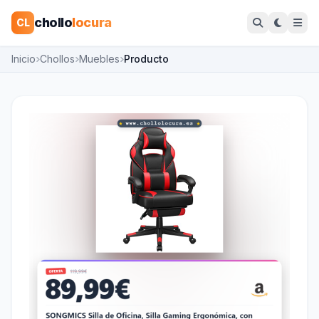
chollo
locura
CL
Inicio
Chollos
Muebles
Producto