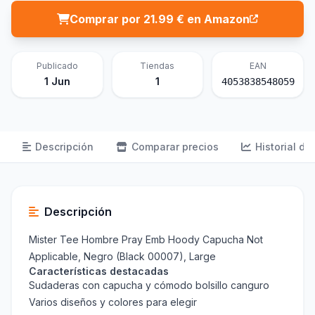
Comprar por 21.99 € en Amazon
Publicado
Tiendas
EAN
1 Jun
1
4053838548059
Descripción
Comparar precios
Historial de
Descripción
Mister Tee Hombre Pray Emb Hoody Capucha Not
Applicable, Negro (Black 00007), Large
Características destacadas
Sudaderas con capucha y cómodo bolsillo canguro
Varios diseños y colores para elegir