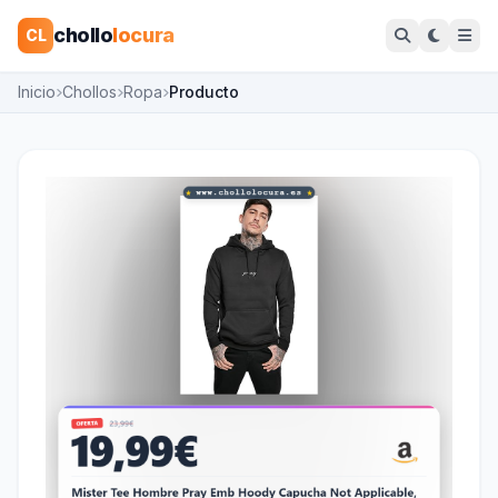
chollo
locura
CL
Inicio
Chollos
Ropa
Producto