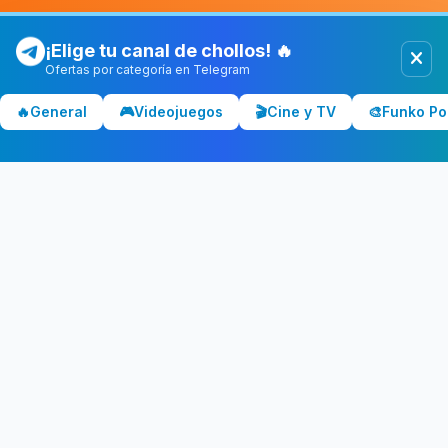
¡Elige tu canal de chollos! 🔥
Ofertas por categoría en Telegram
Chollolocura
CL
🔥
General
🎮
Videojuegos
🎬
Cine y TV
🎨
Funko Po
Los mejores chollos y ofertas de España. Comparamos precios
en Amazon, PC Componentes, El Corte Inglés y más tiendas.
CATEGORÍAS
💻 Tecnología
📺 Televisores
🎧 Audio
🎮 Gaming
🏠 Hogar