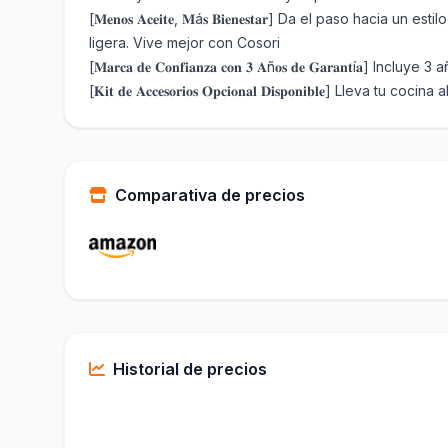
[𝐌𝐞𝐧𝐨𝐬 𝐀𝐜𝐞𝐢𝐭𝐞, 𝐌á𝐬 𝐁𝐢𝐞𝐧𝐞𝐬𝐭𝐚𝐫] Da el p
ligera. Vive mejor con Cosori
[𝐌𝐚𝐫𝐜𝐚 𝐝𝐞 𝐂𝐨𝐧𝐟𝐢𝐚𝐧𝐳𝐚 𝐜𝐨𝐧 𝟑 𝐀ñ𝐨𝐬 𝐝𝐞 𝐆𝐚
[𝐊𝐢𝐭 𝐝𝐞 𝐀𝐜𝐜𝐞𝐬𝐨𝐫𝐢𝐨𝐬 𝐎𝐩𝐜𝐢𝐨𝐧𝐚𝐥 𝐃𝐢𝐬𝐩𝐨𝐧
Comparativa de precios
Historial de precios