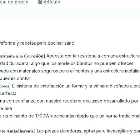
rial de precio
Artículo
uniforme y recetas para cocinar sano
 𝐀𝐮𝐭é𝐧𝐭𝐢𝐜𝐨 𝐲 𝐑𝐞𝐬𝐢𝐬𝐭𝐞𝐧𝐭𝐞 𝐚 𝐥𝐚 𝐂𝐨𝐫𝐫𝐨𝐬𝐢ó𝐧] Apuesta por la resistencia
ilidad duradera, algo que los modelos baratos no pueden ofrecer
 𝐀𝐥𝐢𝐦𝐞𝐧𝐭𝐚𝐫𝐢𝐚] Fabricada con materiales seguros para alimentos y una estru
puedes confiar
 𝐑𝐞𝐬𝐮𝐥𝐭𝐚𝐝𝐨𝐬 𝐃𝐞𝐥𝐢𝐜𝐢𝐨𝐬𝐨𝐬] El sistema de calefacción uniforme y la cámar
perfecta
 𝐏𝐫𝐨𝐟𝐞𝐬𝐢𝐨𝐧𝐚𝐥𝐞𝐬] Cocina con confianza con nuestro recetario exclusivo d
de aire
𝐭𝐞] El sistema de alto rendimiento de 1700W cocina más rápido que un horno t
𝐲 𝐜𝐨𝐧 𝐑𝐞𝐯𝐞𝐬𝐭𝐢𝐦𝐢𝐞𝐧𝐭𝐨 𝐀𝐧𝐭𝐢𝐚𝐝𝐡𝐞𝐫𝐞𝐧𝐭𝐞] Las piezas duraderas, aptas p