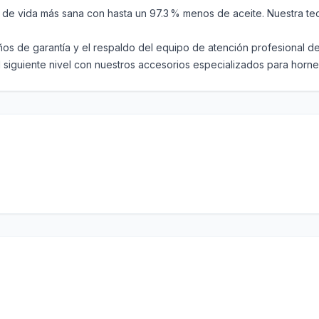
aso hacia un estilo de vida más sana con hasta un 97.3 % menos de aceite. N
𝐫𝐚𝐧𝐭í𝐚] Incluye 3 años de garantía y el respaldo del equipo de atención pr
𝐛𝐥𝐞] Lleva tu cocina al siguiente nivel con nuestros accesorios especializado