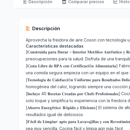
Descripción
Comparar precios
Histo
Descripción
Aprovecha la freidora de aire Cosori con tecnología 
Características destacadas
[𝐂𝐨𝐧𝐬𝐭𝐫𝐮𝐢𝐝𝐚 𝐩𝐚𝐫𝐚 𝐃𝐮𝐫𝐚𝐫 – 𝐈𝐧𝐭𝐞𝐫𝐢𝐨𝐫 𝐌𝐞𝐭á𝐥𝐢𝐜𝐨
preocupaciones para la salud. Disfruta de una tranqu
[𝐂𝐞𝐬𝐭𝐚 𝐋𝐢𝐛𝐫𝐞 𝐝𝐞 𝐁𝐏𝐀 𝐜𝐨𝐧 𝐂𝐞𝐫𝐭𝐢𝐟𝐢𝐜𝐚𝐜𝐢ó𝐧
una comida segura empieza con un equipo en el que 
[𝐓𝐞𝐜𝐧𝐨𝐥𝐨𝐠í𝐚 𝐝𝐞 𝐂𝐚𝐥𝐞𝐟𝐚𝐜𝐜𝐢ó𝐧 𝐔𝐧𝐢𝐟𝐨𝐫𝐦𝐞 𝐩𝐚𝐫
homogénea del calor, logrando siempre una cocción 
[𝐈𝐧𝐜𝐥𝐮𝐲𝐞 40 𝐑𝐞𝐜𝐞𝐭𝐚𝐬 𝐂𝐫𝐞𝐚𝐝𝐚𝐬 𝐩𝐨𝐫 𝐂𝐡𝐞𝐟𝐬
solo toque y simplifica tu experiencia con la freidora 
[𝐀𝐡𝐨𝐫𝐫𝐨 𝐄𝐧𝐞𝐫𝐠é𝐭𝐢𝐜𝐨: 𝐑á𝐩𝐢𝐝𝐨 𝐲 𝐄𝐟𝐢𝐜𝐢𝐞
resultados igual de deliciosos
[𝐅á𝐜𝐢𝐥 𝐝𝐞 𝐋𝐢𝐦𝐩𝐢𝐚𝐫: 𝐚𝐩𝐭𝐨 𝐩𝐚𝐫𝐚 𝐋𝐚𝐯𝐚𝐯𝐚𝐣𝐢𝐥𝐥𝐚𝐬 
sea muy sencilla. Cocina fácil y limpia aún más fácil