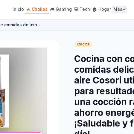
Inicio
🔥 Chollos
🎮 Gaming
💻 Tech
🏠 Hogar
Más
de comidas delicio…
Cocina
Cocina con co
comidas delic
aire Cosori ut
para resultad
una cocción r
ahorro energét
¡Saludable y f