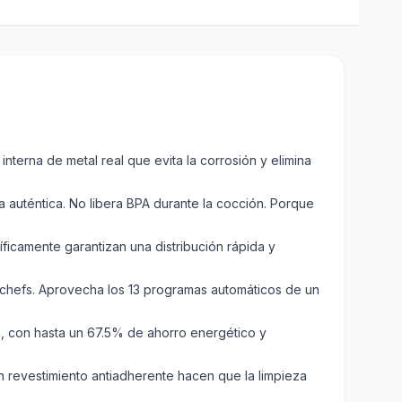
 con una estructura interna de metal real que evita la corrosión y elimina
ctura metálica auténtica. No libera BPA durante la cocción. Porque
a diseñada científicamente garantizan una distribución rápida y
esarrollado por chefs. Aprovecha los 13 programas automáticos de un
radicional, con hasta un 67.5% de ahorro energético y
ara lavavajillas y con revestimiento antiadherente hacen que la limpieza