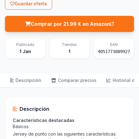
Guardar oferta
Comprar por 21.99 € en Amazon
Publicado
Tiendas
EAN
1 Jan
1
4051773089927
Descripción
Comparar precios
Historial de
Descripción
Características destacadas
Básicos
Jersey de punto con las siguientes características: