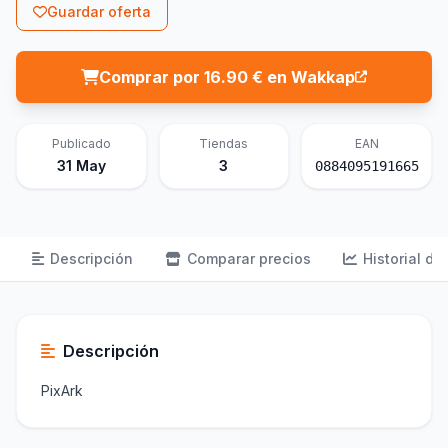
Guardar oferta
Comprar por 16.90 € en Wakkap
Publicado
Tiendas
EAN
31 May
3
0884095191665
Descripción
Comparar precios
Historial de
Descripción
PixArk