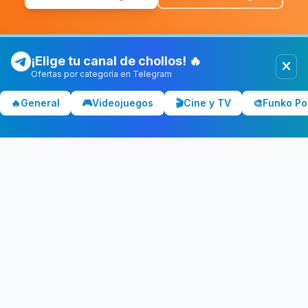
¡Elige tu canal de chollos! 🔥
Ofertas por categoría en Telegram
Chollolocura
CL
🔥
General
🎮
Videojuegos
🎬
Cine y TV
🎨
Funko Po
Los mejores chollos y ofertas de España. Comparamos precios
en Amazon, PC Componentes, El Corte Inglés y más tiendas.
CATEGORÍAS
💻 Tecnología
📺 Televisores
🎧 Audio