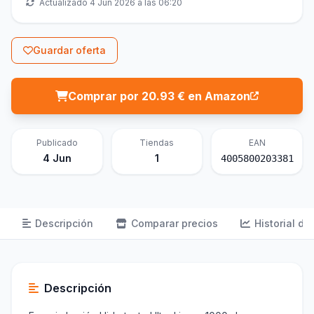
Actualizado 4 Jun 2026 a las 06:20
Guardar oferta
Comprar por 20.93 € en Amazon
Publicado
Tiendas
EAN
4 Jun
1
4005800203381
Descripción
Comparar precios
Historial de
Descripción