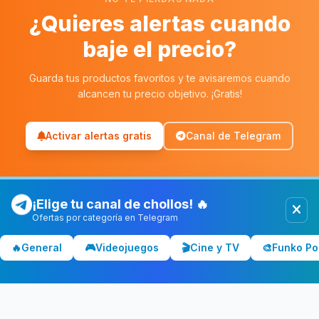
¿Quieres alertas cuando
baje el precio?
Guarda tus productos favoritos y te avisaremos cuando
alcancen tu precio objetivo. ¡Gratis!
Activar alertas gratis
Canal de Telegram
¡Elige tu canal de chollos! 🔥
Ofertas por categoría en Telegram
Chollolocura
CL
🔥
General
🎮
Videojuegos
🎬
Cine y TV
🎨
Funko Po
Los mejores chollos y ofertas de España. Comparamos precios
en Amazon, PC Componentes, El Corte Inglés y más tiendas.