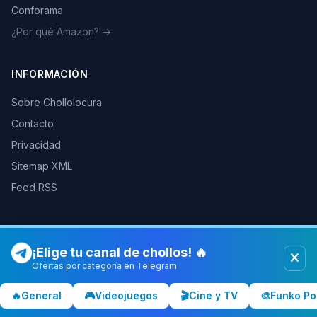
Conforama
¿Por qué Amazon? →
INFORMACIÓN
Sobre Chollolocura
Contacto
Privacidad
Sitemap XML
Feed RSS
¡Elige tu canal de chollos! 🔥
© 2026 Chollolocura. Todos los derechos reservados.
Como afiliados de Amazon, PC Componentes y otras tiendas
Ofertas por categoría en Telegram
podemos ganar comisiones por las compras realizadas a través de
nuestros enlaces.
Más info
🔥
General
🎮
Videojuegos
🎬
Cine y TV
🎨
Funko Po