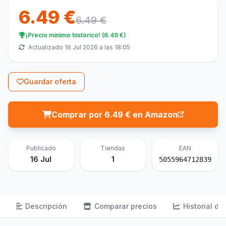
6.49 €
6.49 €
¡Precio mínimo histórico! (6.49 €)
Actualizado 16 Jul 2026 a las 18:05
Guardar oferta
Comprar por 6.49 € en Amazon
Publicado
Tiendas
EAN
16 Jul
1
5055964712839
Descripción
Comparar precios
Historial de