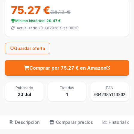
75.27 €
35.13 €
Mínimo histórico:
20.47 €
Actualizado 20 Jul 2026 a las 08:20
Guardar oferta
Comprar por 75.27 € en Amazon
Publicado
Tiendas
EAN
20 Jul
1
0042385113302
Descripción
Comparar precios
Historial de