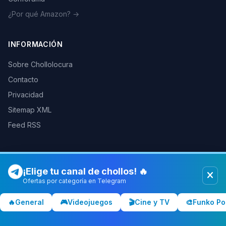
¿Por qué Amazon? →
INFORMACIÓN
Sobre Chollolocura
Contacto
Privacidad
Sitemap XML
Feed RSS
¡Elige tu canal de chollos! 🔥
© 2026 Chollolocura. Todos los derechos reservados.
Como afiliados de Amazon, PC Componentes y otras tiendas
Ofertas por categoría en Telegram
podemos ganar comisiones por las compras realizadas a través de
nuestros enlaces.
Más info
🔥
General
🎮
Videojuegos
🎬
Cine y TV
🎨
Funko Po