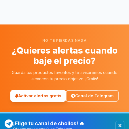
NO TE PIERDAS NADA
¿Quieres alertas cuando
baje el precio?
Guarda tus productos favoritos y te avisaremos cuando
alcancen tu precio objetivo. ¡Gratis!
Activar alertas gratis
Canal de Telegram
¡Elige tu canal de chollos! 🔥
Ofertas por categoría en Telegram