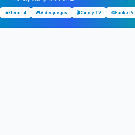
Chollolocura
CL
🔥
General
🎮
Videojuegos
🎬
Cine y TV
🎨
Funko Po
Los mejores chollos y ofertas de España. Comparamos precios
en Amazon, PC Componentes, El Corte Inglés y más tiendas.
CATEGORÍAS
💻 Tecnología
📺 Televisores
🎧 Audio
🎮 Gaming
🏠 Hogar
🍳 Cocina
Ver todas →