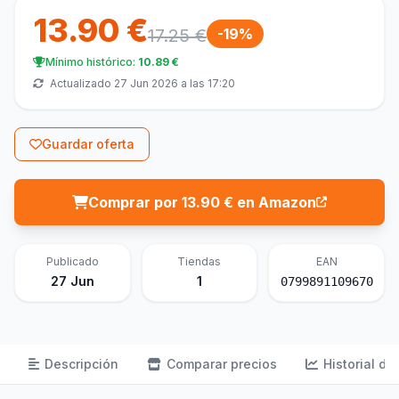
13.90 €
17.25 €
-19%
Mínimo histórico:
10.89 €
Actualizado 27 Jun 2026 a las 17:20
Guardar oferta
Comprar por 13.90 € en Amazon
Publicado
Tiendas
EAN
27 Jun
1
0799891109670
Descripción
Comparar precios
Historial de