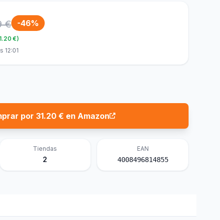
9 €
-46%
1.20 €)
s 12:01
prar por 31.20 € en Amazon
Tiendas
EAN
2
4008496814855