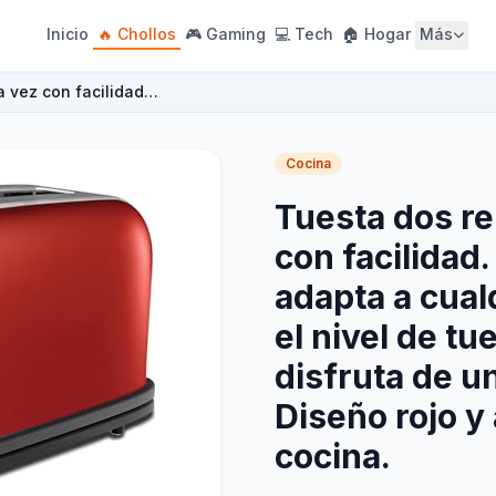
Inicio
🔥 Chollos
🎮 Gaming
💻 Tech
🏠 Hogar
Más
a vez con facilidad…
Cocina
Tuesta dos re
con facilidad
adapta a cual
el nivel de tu
disfruta de u
Diseño rojo y
cocina.