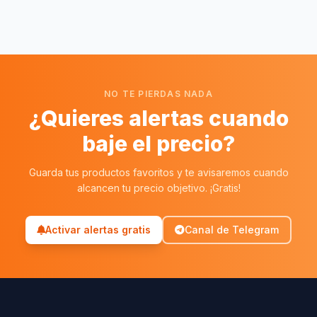
NO TE PIERDAS NADA
¿Quieres alertas cuando
baje el precio?
Guarda tus productos favoritos y te avisaremos cuando
alcancen tu precio objetivo. ¡Gratis!
Activar alertas gratis
Canal de Telegram