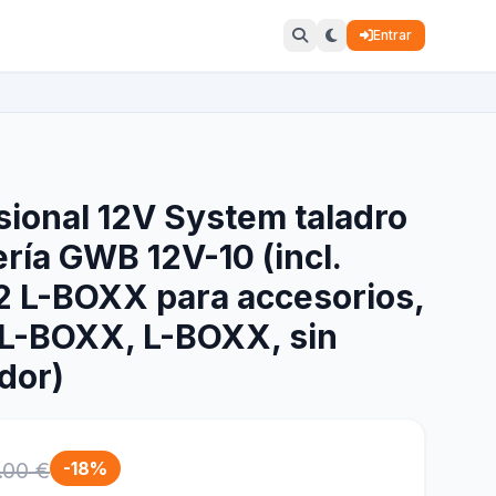
Entrar
ional 12V System taladro
ería GWB 12V-10 (incl.
2 L-BOXX para accesorios,
 L-BOXX, L-BOXX, sin
dor)
.00 €
-18%