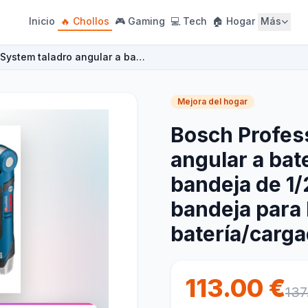
Inicio
🔥 Chollos
🎮 Gaming
💻 Tech
🏠 Hogar
Más
 System taladro angular a ba…
Mejora del hogar
Bosch Profess
angular a bat
bandeja de 1/
bandeja para
batería/carga
113.00 €
137