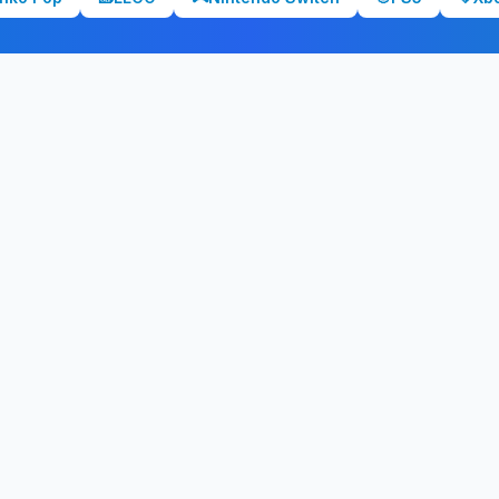
NO TE PIERDAS NADA
eres alertas cuando baje el pr
tus productos favoritos y te avisaremos cuando alcancen tu precio o