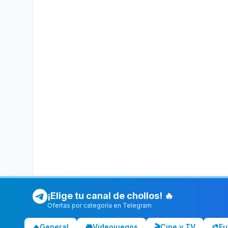
¡Elige tu canal de chollos! 🔥
Ofertas por categoría en Telegram
🔥
General
🎮
Videojuegos
🎬
Cine y TV
🎨
Fu