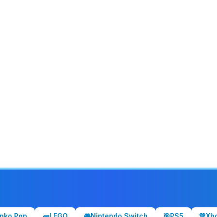
nko Pop
🧱
LEGO
🎮
Nintendo Switch
🎯
PS5
💚
Xb