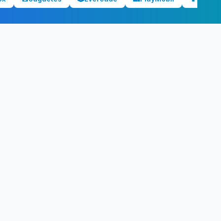
ecio?
bjetivo.