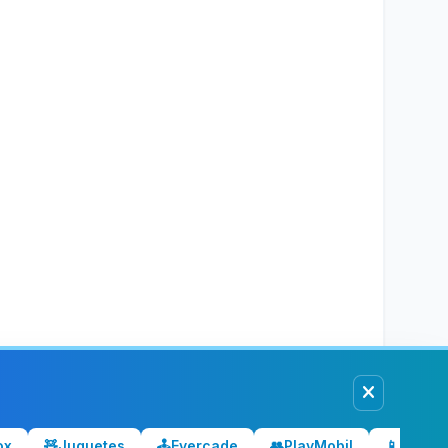
ox
🧸
Juguetes
🕹️
Evercade
👥
PlayMobil
📱
Móvile