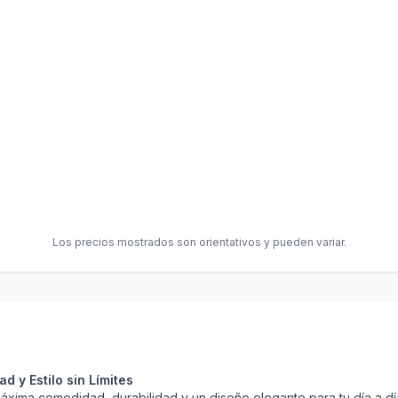
Los precios mostrados son orientativos y pueden variar.
 y Estilo sin Límites
áxima comodidad, durabilidad y un diseño elegante para tu día a 