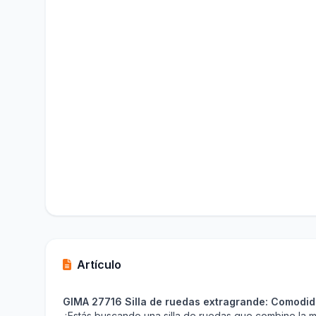
Artículo
GIMA 27716 Silla de ruedas extragrande: Comodidad
¿Estás buscando una silla de ruedas que combine la m