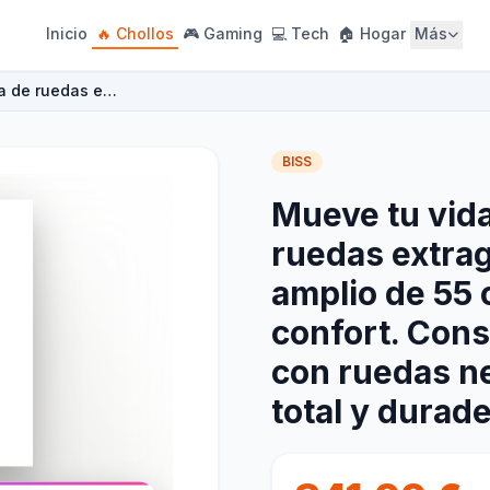
Inicio
🔥 Chollos
🎮 Gaming
💻 Tech
🏠 Hogar
Más
lla de ruedas e…
BISS
Mueve tu vida 
ruedas extrag
amplio de 55
confort. Cons
con ruedas ne
total y durade