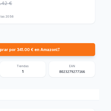
.42 €
las 20:56
rar por 341.00 € en Amazon
Tiendas
EAN
1
8023279277166